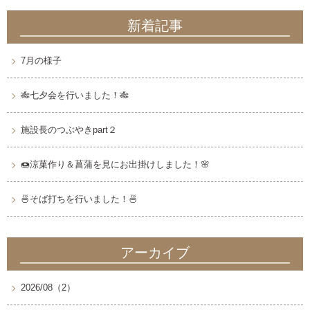
新着記事
7月の様子
🎋七夕会を行いました！🎋
施設長のつぶやきpart２
🍩涼菓作り＆菖蒲を見にお出掛けしました！🌸
🍜そば打ちを行いました！🍜
アーカイブ
2026/08（2）