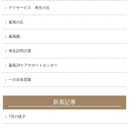
デイサービス 寿生の丘
薫風の丘
薫風園
寿生訪問介護
薫風24ケアサポートセンター
一の谷保育園
新着記事
7月の様子