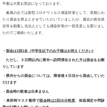
平素は大変お世話になっております。
薫風の丘では新型コロナウィルス感染対策として、長期にわ
たり面会を禁止とさせていただいていましたが、最近の発生状
況等を勘案し当法人としても感染対策の一部見直しを図りまし
たのでご連絡いたします。
・
面会は
1
回
1
名（中学生以下のお子様はお控えください
)
ただし、３日間以内に県外へ訪問滞在された方は面会をお断
りしています
・県外からの面会については、帰省後４日目から面会していた
だけます
・面会時の飲食は出来ません
・来所時マスク着用で
面会時は
1
回
15
分程度
、体温測定や問診